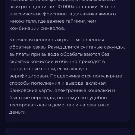
выигрыш достигает 10 000x от ставки. Это не
классические фриспины, а динамика живого
множителя, где важнее тайминг, чем
комбинации символов.
Ключевая ценность игры — мгновенная
обратная связь. Раунд длится считаные секунды,
выплаты при выводе обрабатываются без
скрытых комиссий и обычно приходят в
стандартные сроки, если аккаунт
верифицирован. Поддерживаются популярные
способы пополнения и вывода, включая
банковские карты, электронные кошельки и
быстрые переводы, поэтому слот удобно
тестировать как в демо, так и на реальные
деньги.