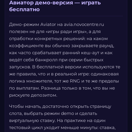
Авиатор демо-версия — играть
бесплатно
Демо-режим Aviator на avia.novocentre.ru
полезен не для «игры ради игры», а для
отработки конкретных решений: на каком
коэффициенте вы обычно закрываете раунд,
как часто срабатывает ранний кеш-аут и как
ведёт себя банкролл при серии быстрых
запусков. В бесплатной версии используются те
же правила, что и в реальной игре: одинаковая
логика множителя, тот же RNG и те же пределы
по выплатам. Разница только в том, что вы не
рискуете депозитом.
Чтобы начать, достаточно открыть страницу
слота, выбрать режим demo и сделать
виртуальную ставку. На практике на один
тестовый цикл уходит меньше минуты: ставка,