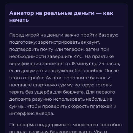
Авиатор на реальные деньги — как
начать
Перед игрой на деньги важно пройти базовую
подготовку: зарегистрировать аккаунт,
подтвердить почту или телефон, затем при
необходимости завершить KYC. На практике
верификация занимает от 15 минут до 24 часов,
если документы загружены без ошибок. После
этого откройте Aviator, пополните баланс и
поставьте стартовую сумму, которую готовы
терять без ущерба для бюджета. Для первого
депозита разумно использовать небольшие
суммы, чтобы проверить скорость платежей и
интерфейс вывода.
Платформа поддерживает множество способов
вывода, включая банковские карты Visa и