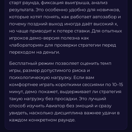
старт раунда, фиксация выигрыша, анализ
результата. Это особенно удобно для новичков,
которые хотят понять, как работает автозабор и
почему поздний выход иногда даёт высокий x,
но чаще приводит к потере ставки. Для опытных
игроков демо-версия полезна как
«лаборатория» для проверки стратегии перед
переходом на деньги.
Бесплатный режим позволяет оценить темп
игры, размер допустимого риска и
психологическую нагрузку. Если вам
комфортнее играть короткими сессиями по 10–15
минут, демо покажет, выдерживает ли стратегия
такую нагрузку без просадки. Это лучший
способ изучить Авиатор без эмоций и сразу
увидеть, насколько дисциплина важнее удачи в
каждом конкретном раунде.