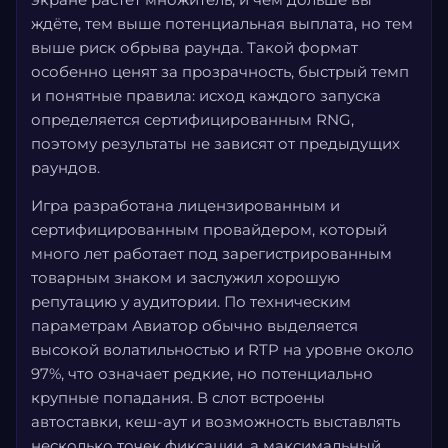
ждёте, тем выше потенциальная выплата, но тем
выше риск обрыва раунда. Такой формат
особенно ценят за прозрачность, быстрый темп
и понятные правила: исход каждого запуска
определяется сертифицированным RNG,
поэтому результаты не зависят от предыдущих
раундов.
Игра разработана лицензированным и
сертифицированным провайдером, который
много лет работает под зарегистрированным
товарным знаком и заслужил хорошую
репутацию у аудитории. По техническим
параметрам Авиатор обычно выделяется
высокой волатильностью и RTP на уровне около
97%, что означает редкие, но потенциально
крупные попадания. В слот встроены
автоставки, кеш-аут и возможность выставлять
несколько точек фиксации, а максимальный